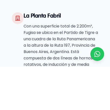
La Planta Fabril
Con una superficie total de 2.200m²,
Fugisa se ubica en el Partido de Tigre a
una cuadra de la Ruta Panamericana
a la altura de la Ruta 197, Provincia de
Buenos Aires, Argentina. Está
compuesta de dos líneas de hornos
rotativos, de inducción y de media
frecuencia. Se dedica a producir y
refinar latón y como actividad
secundaria la producción de óxido de
zinc (Sello amarillo y rojo). La
importancia de esta industria radica
en su papel de satisfacer las
necesidades de materia prima de